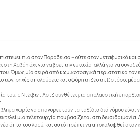
 πιστεύει πια στον Παράδεισο – ούτε στον μεταφυσικό και 
στη Χαβάη όχι για να βρει την ευτυχία, αλλά για να συνοδε
του. Όμως μία σειρά από κωμικοτραγικά περιστατικά τον
τών, ρηχές απολαύσεις και αφόρητη ζέστη. Ωστόσο, μέσα 
ία του, ο Ντέιβιντ Λοτζ συνθέτει μια απολαυστική υπαρξια
η.
λημα χωρίς να απαγορευτούν τα ταξίδια διά νόμου είναι ν
κτελεί μια τελετουργία που βασίζεται στη δεισιδαιμονία. 
 νέο όπιο του λαού, και αυτό πρέπει να αποκαλυφθεί στον 