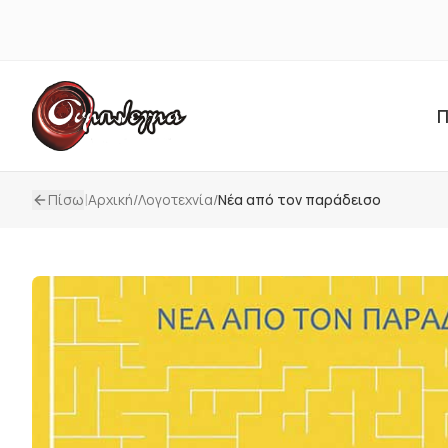
Π
|
Πίσω
Αρχική
/
Λογοτεχνία
/
Νέα από τον παράδεισο