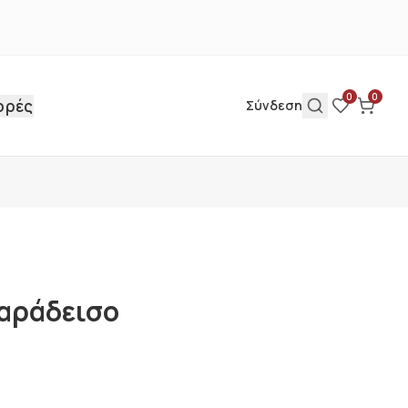
0
0
ορές
Σύνδεση
παράδεισο