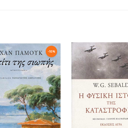
-
10
%