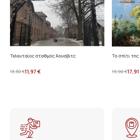
Τελευταίος σταθμός Άουσβιτς
Το σπίτι της
11,97
€
17,91
13,30
€
19,90
€