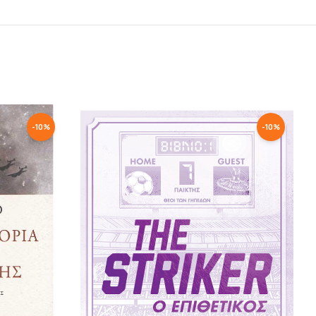
-
10
%
-
10
%