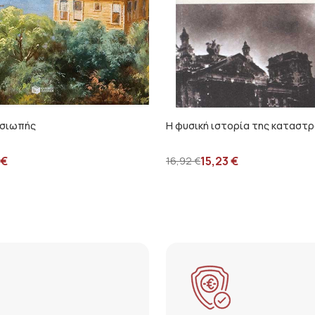
 σιωπής
Η φυσική ιστορία της καταστ
€
15,23
€
16,92
€