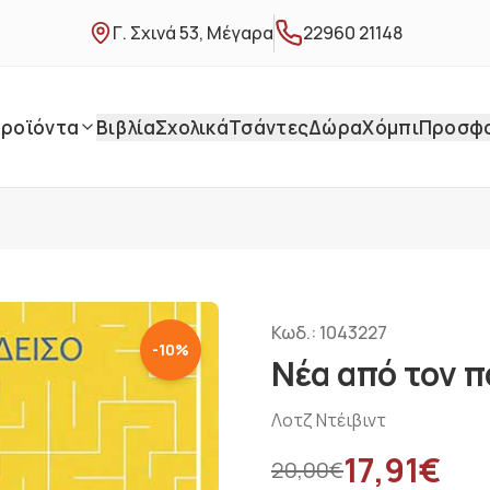
Γ. Σχινά 53, Μέγαρα
22960 21148
ροϊόντα
Βιβλία
Σχολικά
Τσάντες
Δώρα
Χόμπι
Προσφ
Κωδ.:
1043227
-
10
%
Νέα από τον 
Λοτζ Ντέιβιντ
17,91
€
20,00
€