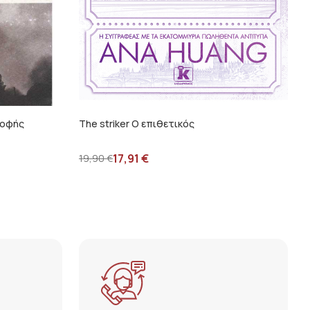
ροφής
The striker Ο επιθετικός
17,91
€
19,90
€