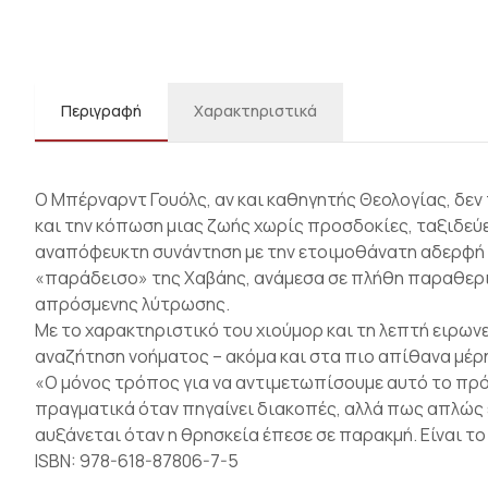
Περιγραφή
Χαρακτηριστικά
Ο Μπέρναρντ Γουόλς, αν και καθηγητής Θεολογίας, δεν
και την κόπωση μιας ζωής χωρίς προσδοκίες, ταξιδεύει 
αναπόφευκτη συνάντηση με την ετοιμοθάνατη αδερφή 
«παράδεισο» της Χαβάης, ανάμεσα σε πλήθη παραθερισ
απρόσμενης λύτρωσης.
Με το χαρακτηριστικό του χιούμορ και τη λεπτή ειρωνε
αναζήτηση νοήματος – ακόμα και στα πιο απίθανα μέρ
«Ο μόνος τρόπος για να αντιμετωπίσουμε αυτό το πρόβ
πραγματικά όταν πηγαίνει διακοπές, αλλά πως απλώς ε
αυξάνεται όταν η θρησκεία έπεσε σε παρακμή. Είναι το
ISBN: 978-618-87806-7-5