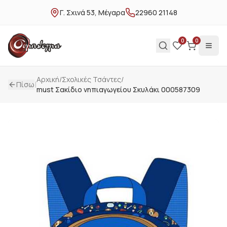
Γ. Σχινά 53, Μέγαρα
22960 21148
0
0
Αρχική
/
Σχολικές Τσάντες
/
|
Πίσω
must Σακίδιο νηπιαγωγείου Σκυλάκι 000587309