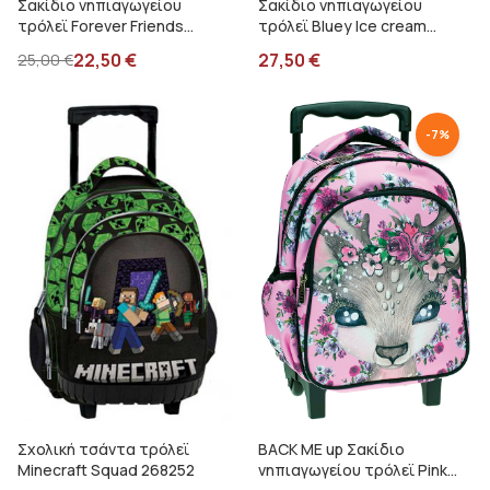
Σακίδιο νηπιαγωγείου
Σακίδιο νηπιαγωγείου
τρόλεϊ Forever Friends
τρόλεϊ Bluey Ice cream
φούξια 33349072
260262
22,50
€
27,50
€
25,00
€
-
7
%
Σχολική τσάντα τρόλεϊ
BACK ME up Σακίδιο
Minecraft Squad 268252
νηπιαγωγείου τρόλεϊ Pink