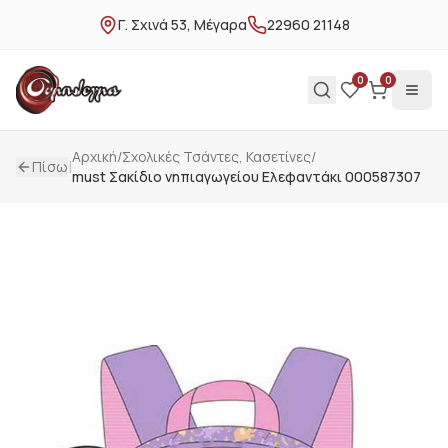
Γ. Σχινά 53, Μέγαρα
22960 21148
0
0
Αρχική
/
Σχολικές Τσάντες, Κασετίνες
/
|
Πίσω
must Σακίδιο νηπιαγωγείου Ελεφαντάκι 000587307