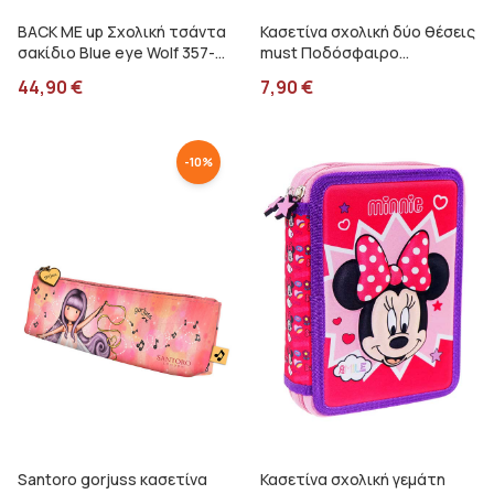
BACK ME up Σχολική τσάντα
Κασετίνα σχολική δύο θέσεις
σακίδιο Blue eye Wolf 357-
must Ποδόσφαιρο
33031
000587191
44,90
€
7,90
€
-
10
%
Santoro gorjuss κασετίνα
Κασετίνα σχολική γεμάτη