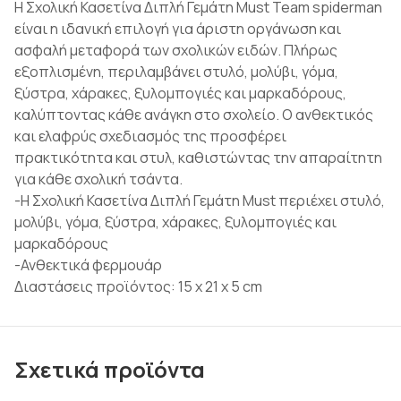
Η Σχολική Κασετίνα Διπλή Γεμάτη Must Team spiderman
είναι η ιδανική επιλογή για άριστη οργάνωση και
ασφαλή μεταφορά των σχολικών ειδών. Πλήρως
εξοπλισμένη, περιλαμβάνει στυλό, μολύβι, γόμα,
ξύστρα, χάρακες, ξυλομπογιές και μαρκαδόρους,
καλύπτοντας κάθε ανάγκη στο σχολείο. Ο ανθεκτικός
και ελαφρύς σχεδιασμός της προσφέρει
πρακτικότητα και στυλ, καθιστώντας την απαραίτητη
για κάθε σχολική τσάντα.
-Η Σχολική Κασετίνα Διπλή Γεμάτη Must περιέχει στυλό,
μολύβι, γόμα, ξύστρα, χάρακες, ξυλομπογιές και
μαρκαδόρους
-Ανθεκτικά φερμουάρ
Διαστάσεις προϊόντος: 15 x 21 x 5 cm
Σχετικά προϊόντα