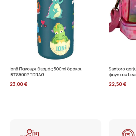
ion8 Παγούρι θερμός 500ml δράκοι
Santoro gorj
I8TS500PTDRAG
φαγητού Lean
23,00
€
22,50
€