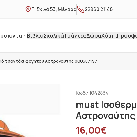
Γ. Σχινά 53, Μέγαρα
22960 21148
ροϊόντα
Βιβλία
Σχολικά
Τσάντες
Δώρα
Χόμπι
Προσφ
ικό τσαντάκι φαγητού Αστροναύτης 000587197
Κωδ.:
1042834
must Ισοθερμ
Αστροναύτης
16,00
€