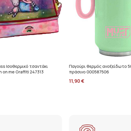
uss Ισοθερμικό τσαντάκι
Παγούρι θερμός ανοξείδωτο 5
 on me Graffiti 247313
πράσινο 000587506
11,90
€