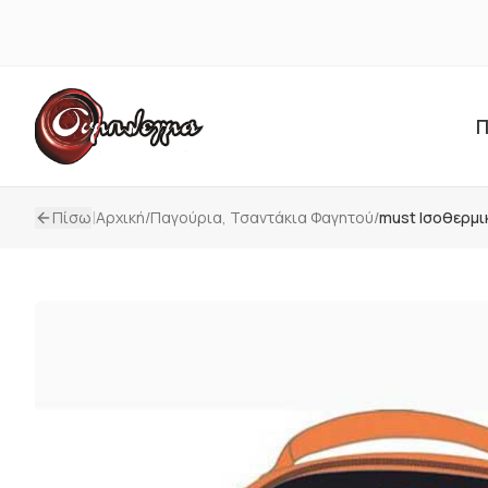
Π
|
Πίσω
Αρχική
/
Παγούρια, Τσαντάκια Φαγητού
/
must Ισοθερμ