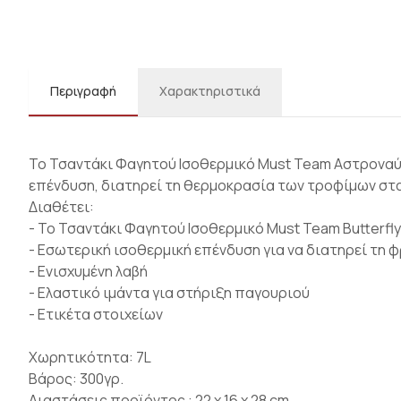
Περιγραφή
Χαρακτηριστικά
Το Τσαντάκι Φαγητού Ισοθερμικό Must Team Αστροναύτη
επένδυση, διατηρεί τη θερμοκρασία των τροφίμων στ
Διαθέτει:
- Το Τσαντάκι Φαγητού Ισοθερμικό Must Team Butterfly
- Εσωτερική ισοθερμική επένδυση για να διατηρεί τη 
- Ενισχυμένη λαβή
- Ελαστικό ιμάντα για στήριξη παγουριού
- Ετικέτα στοιχείων
Χωρητικότητα: 7L
Βάρος: 300γρ.
Διαστάσεις προϊόντος : 22 x 16 x 28 cm