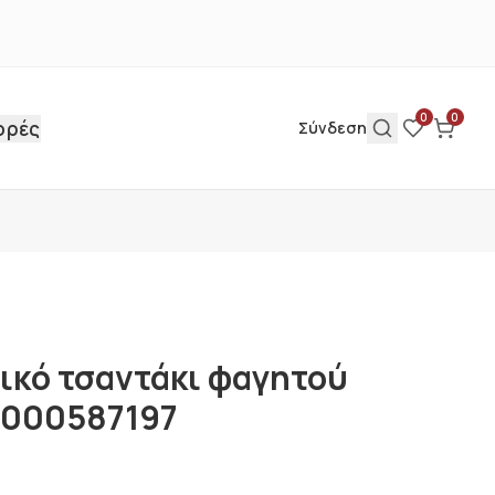
0
0
ορές
Σύνδεση
ικό τσαντάκι φαγητού
 000587197