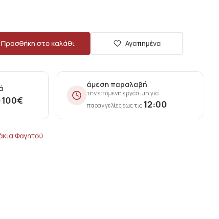
Προσθήκη στο καλάθι
Αγαπημένα
άμεση παραλαβή
ά
την επόμενη εργάσιμη για
100
€
ν
12:00
παραγγελίες έως τις
άκια Φαγητού