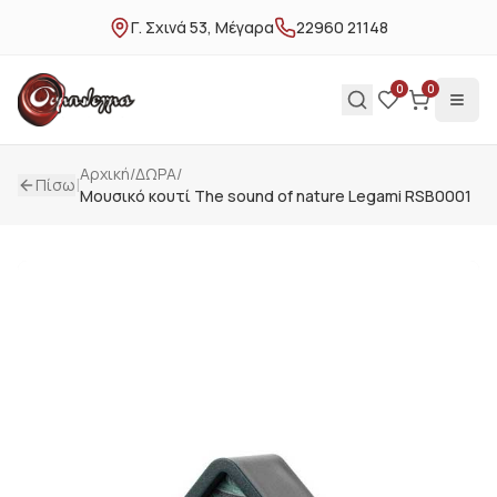
Γ. Σχινά 53, Μέγαρα
22960 21148
0
0
Αρχική
/
ΔΩΡΑ
/
|
Πίσω
Μουσικό κουτί The sound of nature Legami RSB0001