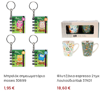
Μπρελόκ σημειωματάριο
Φλυτζάνια espresso 2τμχ
moses 30699
Λουλούδια Kiub 37K01
1,95
€
18,60
€