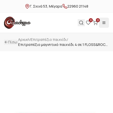
Γ. Σχινά 53, Μέγαρα
22960 21148
0
0
Αρχική
/
Επιτραπέζιο παιχνίδι
/
|
Πίσω
Επιτραπέζιο μαγνητικό παιχνίδι 4 σε 1 FLOSS&ROCK
Φαντασία 47P5949