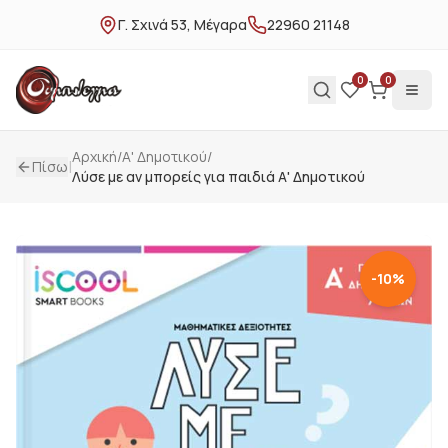
Γ. Σχινά 53, Μέγαρα
22960 21148
0
0
Αρχική
/
Α' Δημοτικού
/
|
Πίσω
Λύσε με αν μπορείς για παιδιά Α' Δημοτικού
-
10
%