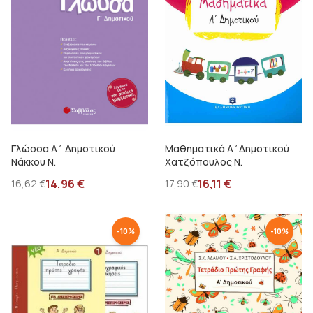
Γλώσσα Α΄ Δημοτικού
Μαθηματικά Α΄Δημοτικού
Νάκκου Ν.
Χατζόπουλος Ν.
14,96
€
16,11
€
16,62
€
17,90
€
-
10
%
-
10
%