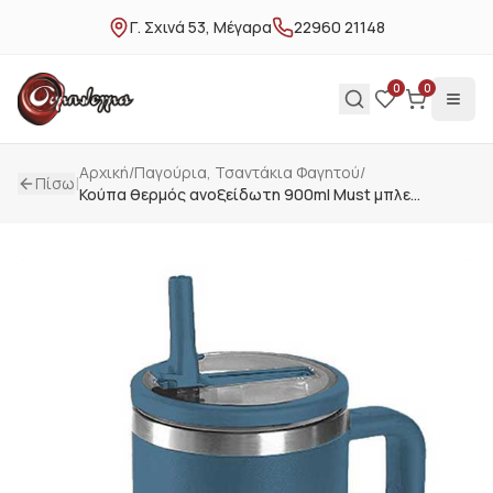
Γ. Σχινά 53, Μέγαρα
22960 21148
0
0
Αρχική
/
Παγούρια, Τσαντάκια Φαγητού
/
|
Πίσω
Κούπα θερμός ανοξείδωτη 900ml Must μπλε
000587164