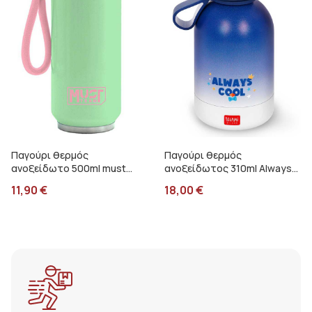
Παγούρι θερμός
Παγούρι θερμός
ανοξείδωτο 500ml must
ανοξείδωτος 310ml Always
πράσινο 000587506
cool Legami Πιγκουίνος
11,90
€
18,00
€
KSSB0007