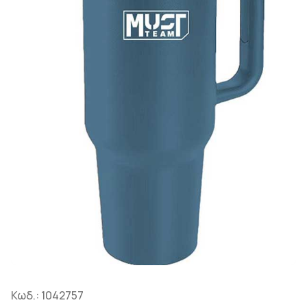
Κωδ.:
1042757