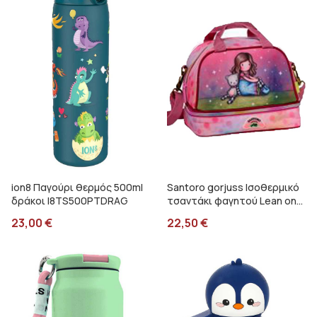
ion8 Παγούρι θερμός 500ml
Santoro gorjuss Ισοθερμικό
δράκοι I8TS500PTDRAG
τσαντάκι φαγητού Lean on
me Graffiti 247313
23,00
€
22,50
€