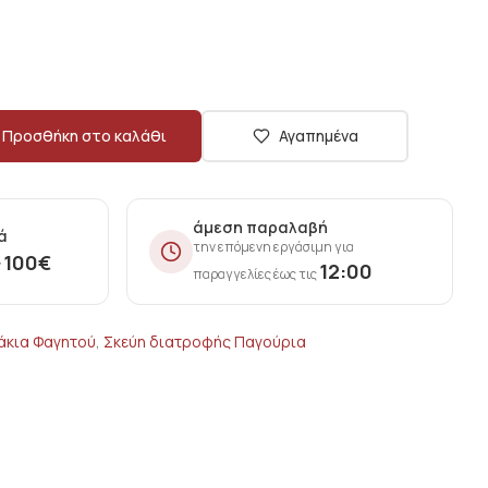
Προσθήκη στο καλάθι
Αγαπημένα
άμεση παραλαβή
ά
την επόμενη εργάσιμη για
100
€
ν
12:00
παραγγελίες έως τις
άκια Φαγητού
,
Σκεύη διατροφής Παγούρια