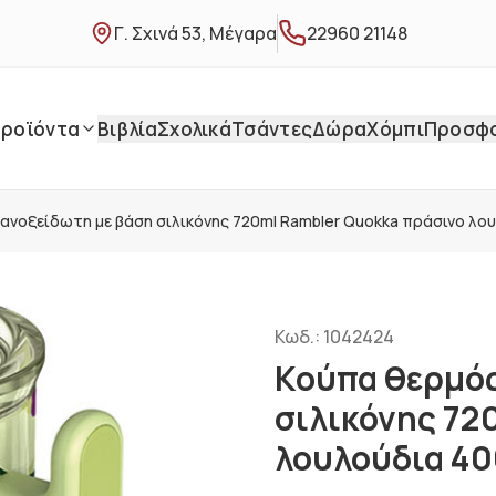
Γ. Σχινά 53, Μέγαρα
22960 21148
ροϊόντα
Βιβλία
Σχολικά
Τσάντες
Δώρα
Χόμπι
Προσφ
ανοξείδωτη με βάση σιλικόνης 720ml Rambler Quokka πράσινο λο
Κωδ.:
1042424
Κούπα θερμός
σιλικόνης 72
λουλούδια 4