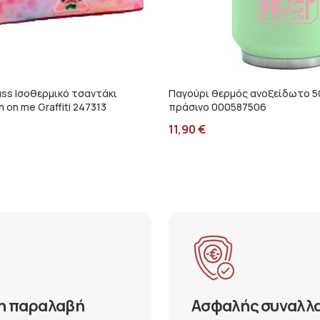
uss Ισοθερμικό τσαντάκι
Παγούρι θερμός ανοξείδωτο 5
 on me Graffiti 247313
πράσινο 000587506
11,90
€
η παραλαβή
Ασφαλής συναλλ