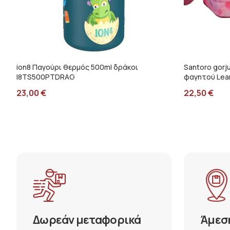
ion8 Παγούρι θερμός 500ml δράκοι
Santoro gorj
I8TS500PTDRAG
φαγητού Lean
23,00
€
22,50
€
Δωρεάν μεταφορικά
Άμεσ