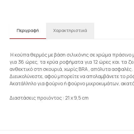
Περιγραφή
Χαρακτηριστικά
Η κούπα θερμός με βάση σιλικόνης σε χρώμα πράσινο μ
για 36 ώρες, τα κρύα ροφήματα για 12 ώρες και τα ζε
ανθεκτικό στη σκουριά, χωρίς BRA , απόλυτα ασφαλές.
Διευκολύνεστε, αφού μπορείτε να απολαμβάνετε το ρόφη
Ακατάλληλο για φούρνο ή φούρνο μικροκυμάτων, ακατά
Διαστάσεις προιόντος : 21 x 9,5 cm