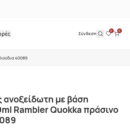
0
0
ορές
Σύνδεση
υλούδια 40089
 ανοξείδωτη με βάση
0ml Rambler Quokka πράσινο
0089