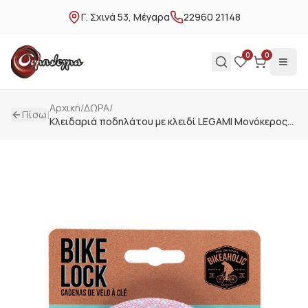
Γ. Σχινά 53, Μέγαρα
22960 21148
0
0
Αρχική
/
ΔΩΡΑ
/
|
Πίσω
Κλειδαριά ποδηλάτου με κλειδί LEGAMI Μονόκερος
BLS0001