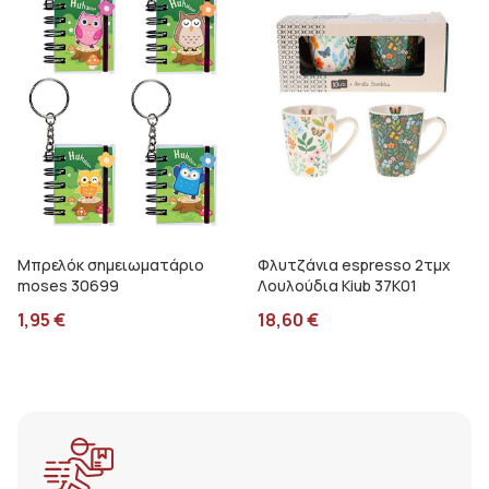
Μπρελόκ σημειωματάριο
Φλυτζάνια espresso 2τμχ
moses 30699
Λουλούδια Kiub 37K01
1,95
€
18,60
€