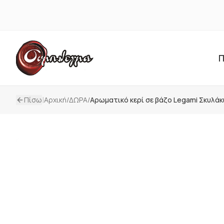
Π
|
Πίσω
Αρχική
/
ΔΩΡΑ
/
Αρωματικό κερί σε βάζο Legami Σκυλά