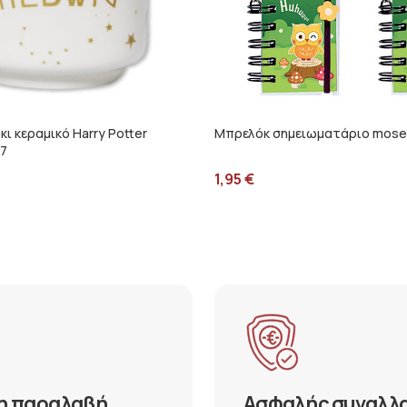
κι κεραμικό Harry Potter
Μπρελόκ σημειωματάριο mose
7
1,95
€
η παραλαβή
Ασφαλής συναλλ