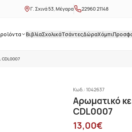
Γ. Σχινά 53, Μέγαρα
22960 21148
ροϊόντα
Βιβλία
Σχολικά
Τσάντες
Δώρα
Χόμπι
Προσφ
κι CDL0007
Κωδ.:
1042637
Αρωματικό κε
CDL0007
13,00
€