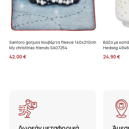
Santoro gorjuss Κουβέρτα fleece 140x210cm
Βάζο με καπά
My christmas friends SA07254
Hedwig 4946
42,00
€
24,90
€
Δωρεάν μεταφορικά
Άμεσ