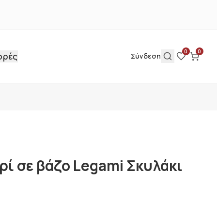
0
0
ορές
Σύνδεση
ρί σε βάζο Legami Σκυλάκι