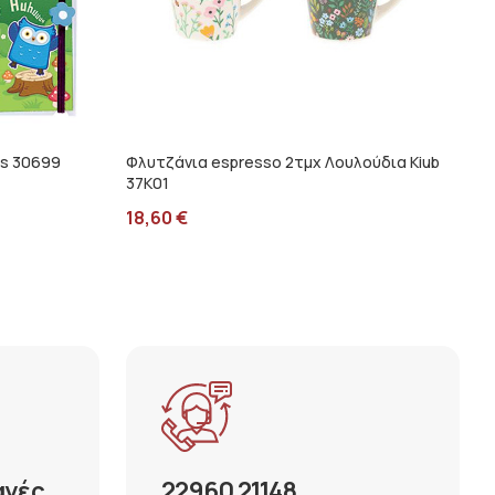
s 30699
Φλυτζάνια espresso 2τμχ Λουλούδια Kiub
37K01
18,60
€
αγές
22960 21148