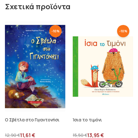
Σχετικά προϊόντα
-
10
%
-
10
%
Ο Σβέτλα στο Γιγαντονήσι
Ίσια το τιμόνι
11,61
€
13,95
€
12,90
€
15,50
€