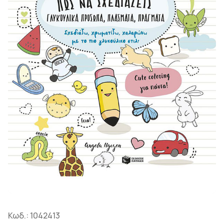
Κωδ.:
1042413