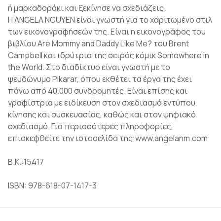
ή μαρκαδοράκι και ξεκίνησε να σχεδιάζεις.
Η ANGELA NGUYEN είναι γνωστή για το χαριτωμένο στιλ
των εικονογραφήσεών της. Είναι η εικονογράφος του
βιβλίου Are Mommy and Daddy Like Me? του Brent
Campbell και ιδρύτρια της σειράς κόμικ Somewhere in
the World. Στο διαδίκτυο είναι γνωστή με το
ψευδώνυμο Pikarar, όπου εκθέτει τα έργα της έχει
πάνω από 40.000 συνδρομητές. Είναι επίσης και
γραφίστρια με ειδίκευση στον σχεδιασμό εντύπου,
κίνησης και συσκευασίας, καθώς και στον ψηφιακό
σχεδιασμό. Για περισσότερες πληροφορίες,
επισκεφθείτε την ιστοσελίδα της:www.angelanm.com
Β.Κ.:15417
ISBN: 978-618-07-1417-3