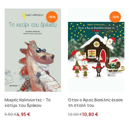
-
10
%
-
10
%
Μικρές Καληνύχτες - Το
Όταν ο Άγιος Βασίλης έχασε
χατίρι του δράκου
τη στολή του
4,95
€
10,80
€
5,50
€
12,00
€