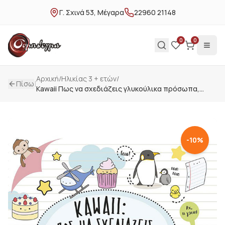
Γ. Σχινά 53, Μέγαρα
22960 21148
0
0
Αρχική
/
Ηλικίας 3 + ετών
/
|
Πίσω
Kawaii Πως να σχεδιάζεις γλυκούλικα πρόσωπα,
πλάσματα, πράγματα
-
10
%