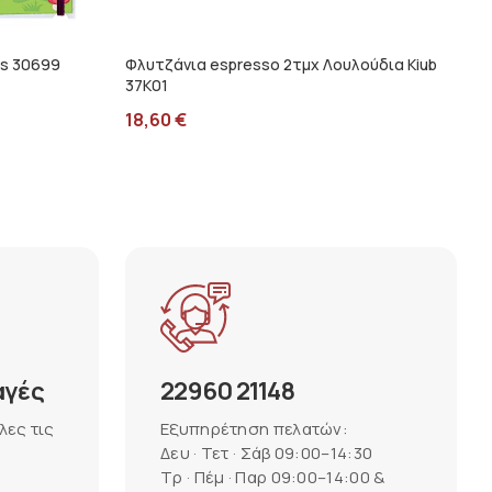
s 30699
Φλυτζάνια espresso 2τμχ Λουλούδια Kiub
37K01
18,60
€
αγές
22960 21148
λες τις
Εξυπηρέτηση πελατών:
Δευ · Τετ · Σάβ 09:00–14:30
Τρ · Πέμ · Παρ 09:00–14:00 &