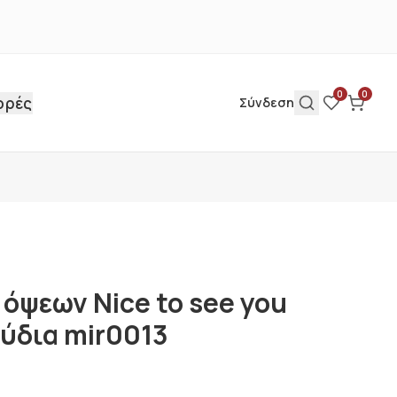
0
0
ορές
Σύνδεση
 όψεων Nice to see you
ύδια mir0013