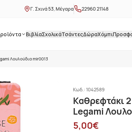
Γ. Σχινά 53, Μέγαρα
22960 21148
ροϊόντα
Βιβλία
Σχολικά
Τσάντες
Δώρα
Χόμπι
Προσφ
egami Λουλούδια mir0013
Κωδ.:
1042589
Καθρεφτάκι 2
Legami Λουλο
5,00
€