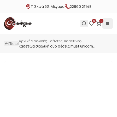
Γ. Σχινά 53, Μέγαρα
22960 21148
0
0
Αρχική
/
Σχολικές Τσάντες, Κασετίνες
/
|
Πίσω
Κασετίνα σχολική δύο θέσεις must unicorn
000587642