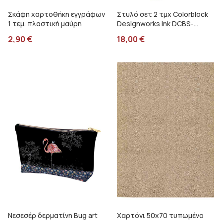
Σκάφη χαρτοθήκη εγγράφων
Στυλό σετ 2 τμχ Colorblock
1 τεμ. πλαστική μαύρη
Designworks ink DCBS-
1011EU
2,90
€
18,00
€
Νεσεσέρ δερματίνη Bug art
Χαρτόνι 50x70 τυπωμένο