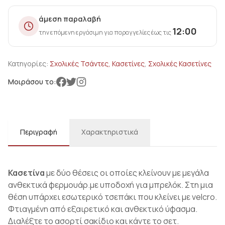
άμεση παραλαβή
12:00
την επόμενη εργάσιμη για παραγγελίες έως τις
Κατηγορίες:
Σχολικές Τσάντες, Κασετίνες
,
Σχολικές Κασετίνες
Μοιράσου το:
Περιγραφή
Χαρακτηριστικά
Κασετίνα
με δύο θέσεις οι οποίες κλείνουν με μεγάλα
ανθεκτικά φερμουάρ.με υποδοχή για μπρελόκ. Στη μια
θέση υπάρχει εσωτερικό τσεπάκι που κλείνει με velcro.
Φτιαγμένη από εξαιρετικό και ανθεκτικό ύφασμα.
Διαλέξτε το ασορτί σακίδιο και κάντε το σετ.