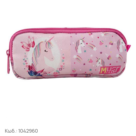
Κωδ.:
1042960