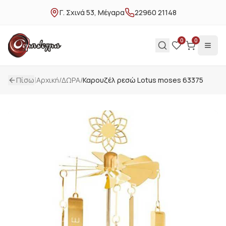
Γ. Σχινά 53, Μέγαρα
22960 21148
0
0
|
Πίσω
Αρχική
/
ΔΩΡΑ
/
Καρουζέλ ρεσώ Lotus moses 63375