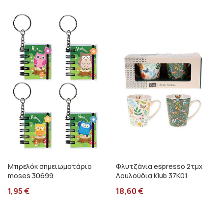
Μπρελόκ σημειωματάριο
Φλυτζάνια espresso 2τμχ
moses 30699
Λουλούδια Kiub 37K01
1,95
€
18,60
€