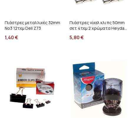
Πιάστρες μεταλλικές 32mm
Πιάστρες νίκελ κλιπς 50mm
No3 12τεμ Deli Z73
σετ 4τεμ 2 χρώματα Heyda
216266163
1,40
€
5,80
€