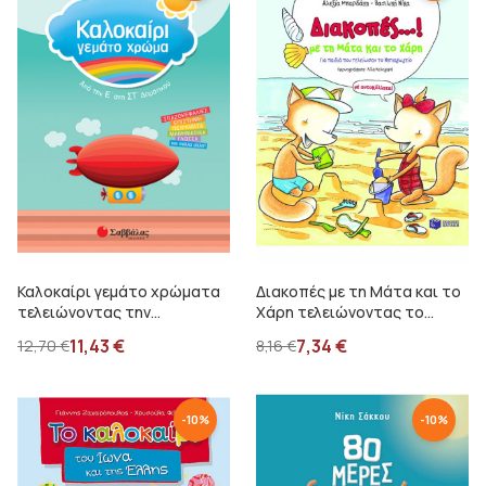
Καλοκαίρι γεμάτο χρώματα
Διακοπές με τη Μάτα και το
τελειώνοντας την
Χάρη τελειώνοντας το
Ε΄Δημοτικού
νηπιαγωγείο
11,43
€
7,34
€
12,70
€
8,16
€
-
10
%
-
10
%