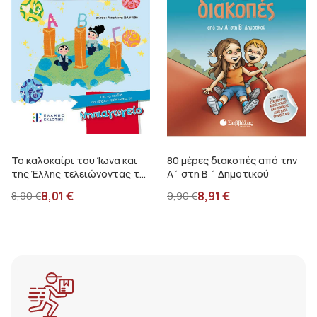
Το καλοκαίρι του Ίωνα και
80 μέρες διακοπές από την
της Έλλης τελειώνοντας το
Α΄ στη Β ΄ Δημοτικού
νηπιαγωγείο
8,01
€
8,91
€
8,90
€
9,90
€