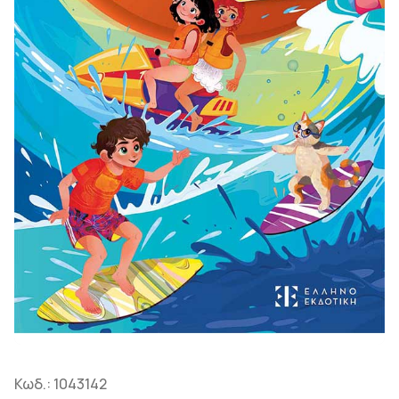
Κωδ.:
1043142