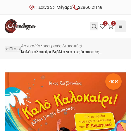
Γ. Σχινά 53, Μέγαρα
22960 21148
0
0
Αρχική
/
Καλοκαιρινές Διακοπές
/
|
Πίσω
Καλό καλοκαίρι Βιβλία για τις διακοπές
τελειώνοντας την Β' Δημοτικού
-
10
%