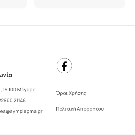
ωνία
3, 19 100 Μέγαρα
Όροι Χρήσης
22960 21148
Πολιτική Απορρήτου
les@symplegma.gr