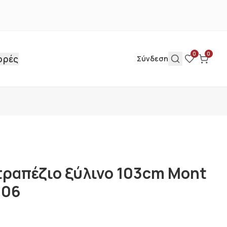
0
0
ορές
Σύνδεση
τραπέζιο ξύλινο 103cm Mont
006