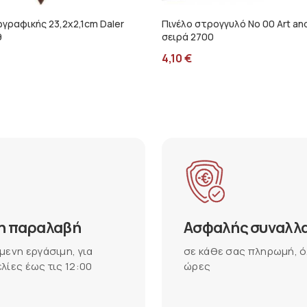
γραφικής 23,2x2,1cm Daler
Πινέλο στρογγυλό Νο 00 Art an
9
σειρά 2700
4,10
€
η παραλαβή
Ασφαλής συναλλ
μενη εργάσιμη, για
σε κάθε σας πληρωμή, ό
λίες έως τις 12:00
ώρες