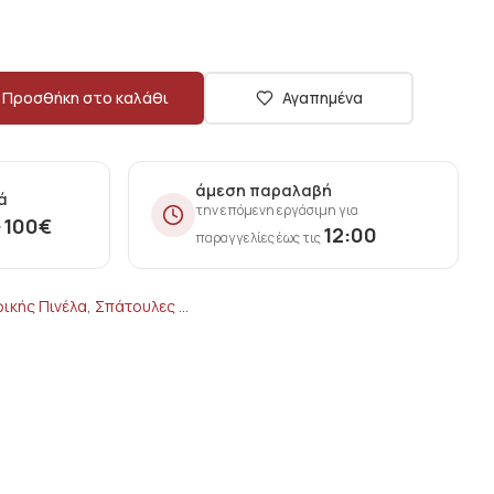
Προσθήκη στο καλάθι
Αγαπημένα
άμεση παραλαβή
ά
την επόμενη εργάσιμη για
100
€
ν
12:00
παραγγελίες έως τις
κής Πινέλα, Σπάτουλες ...