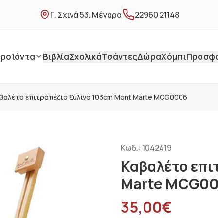
Γ. Σχινά 53, Μέγαρα
22960 21148
ροϊόντα
Βιβλία
Σχολικά
Τσάντες
Δώρα
Χόμπι
Προσφ
βαλέτο επιτραπέζιο ξύλινο 103cm Mont Marte MCG0006
Κωδ.:
1042419
Καβαλέτο επι
Marte MCG0
35,00
€