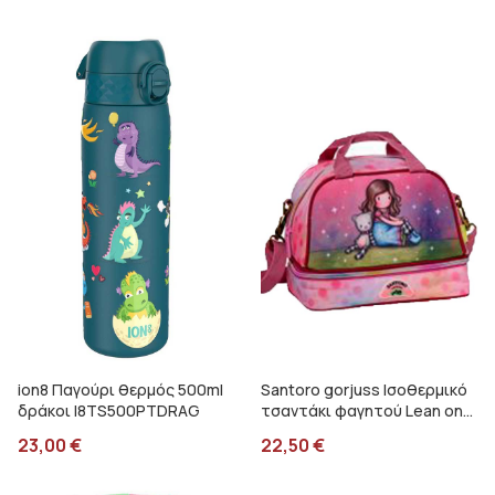
ion8 Παγούρι θερμός 500ml
Santoro gorjuss Ισοθερμικό
δράκοι I8TS500PTDRAG
τσαντάκι φαγητού Lean on
me Graffiti 247313
23,00
€
22,50
€