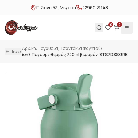
Γ. Σχινά 53, Μέγαρα
22960 21148
0
0
Αρχική
/
Παγούρια, Τσαντάκια Φαγητού
/
|
Πίσω
ion8 Παγούρι θερμός 720ml βεραμάν I8TS7DSSGRE