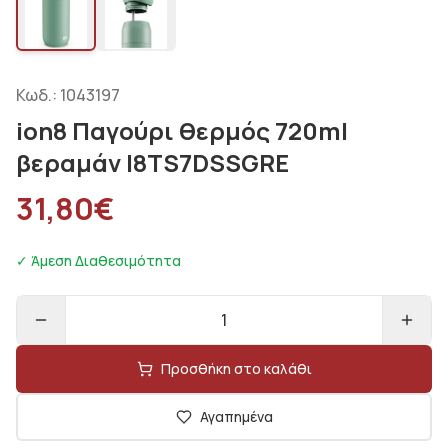
Κωδ.:
1043197
ion8 Παγούρι θερμός 720ml
βεραμάν I8TS7DSSGRE
31,80
€
✓ Άμεση Διαθεσιμότητα
1
Προσθήκη στο καλάθι
Αγαπημένα