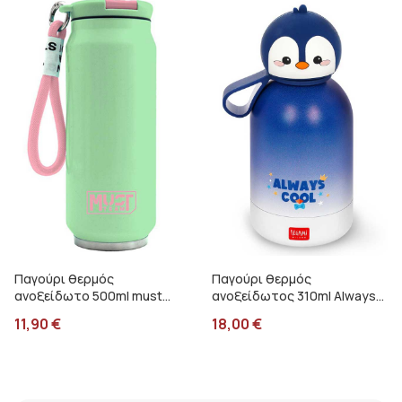
Παγούρι θερμός
Παγούρι θερμός
ανοξείδωτο 500ml must
ανοξείδωτος 310ml Always
πράσινο 000587506
cool Legami Πιγκουίνος
11,90
€
18,00
€
KSSB0007