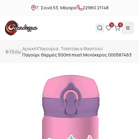
Γ. Σχινά 53, Μέγαρα
22960 21148
0
0
Αρχική
/
Παγούρια, Τσαντάκια Φαγητού
/
|
Πίσω
Παγούρι Θερμός 500ml must Μονόκερος 000587463