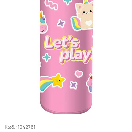
Κωδ.:
1042761