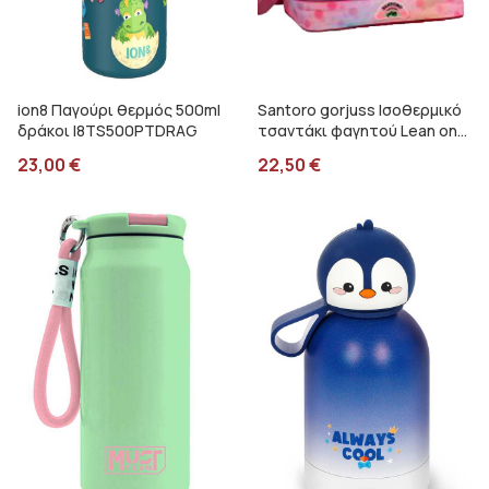
ion8 Παγούρι θερμός 500ml
Santoro gorjuss Ισοθερμικό
δράκοι I8TS500PTDRAG
τσαντάκι φαγητού Lean on
me Graffiti 247313
23,00
€
22,50
€