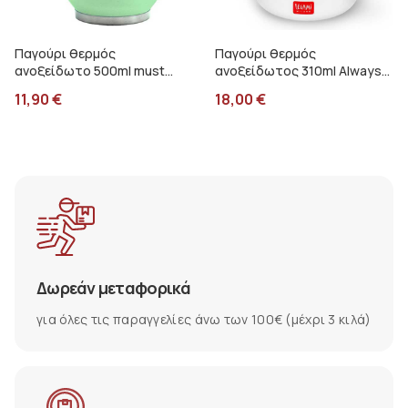
Παγούρι θερμός
Παγούρι θερμός
ανοξείδωτο 500ml must
ανοξείδωτος 310ml Always
πράσινο 000587506
cool Legami Πιγκουίνος
11,90
€
18,00
€
KSSB0007
Δωρεάν μεταφορικά
για όλες τις παραγγελίες άνω των 100€ (μέχρι 3 κιλά)