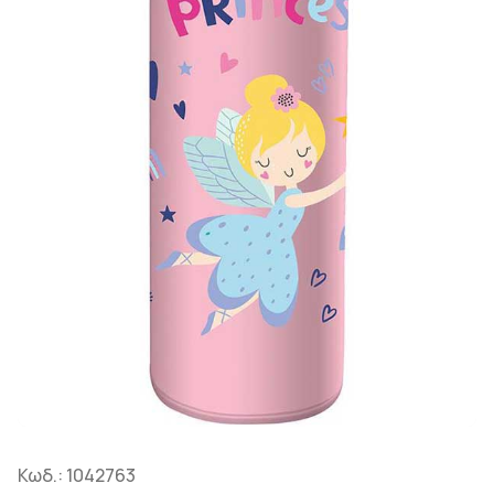
Κωδ.:
1042763