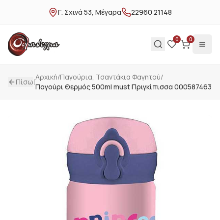
Γ. Σχινά 53, Μέγαρα
22960 21148
0
0
Αρχική
/
Παγούρια, Τσαντάκια Φαγητού
/
|
Πίσω
Παγούρι Θερμός 500ml must Πριγκίπισσα 000587463