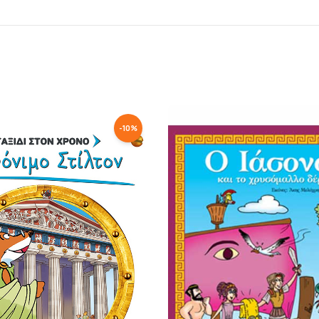
-
10
%