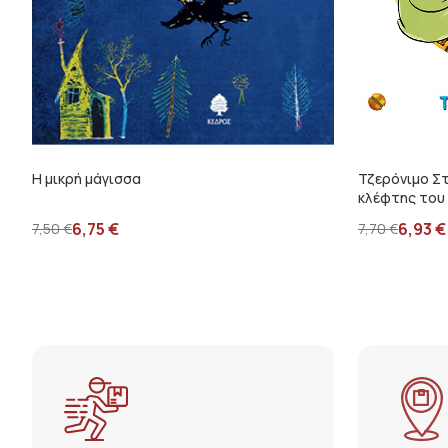
Η μικρή μάγισσα
Τζερόνιμο Στ
κλέφτης του
6,75
€
6,93
€
7,50
€
7,70
€