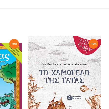
-
10
%
-
10
%