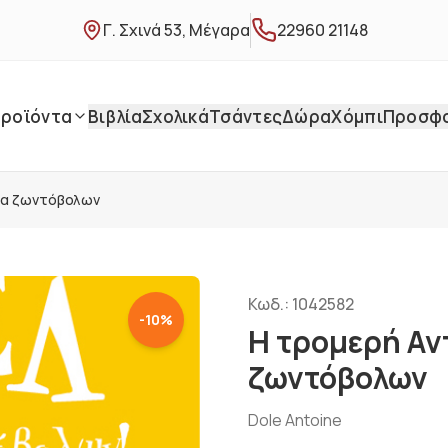
Γ. Σχινά 53, Μέγαρα
22960 21148
ροϊόντα
Βιβλία
Σχολικά
Τσάντες
Δώρα
Χόμπι
Προσφ
μα ζωντόβολων
Κωδ.:
1042582
-
10
%
Η τρομερή Αν
ζωντόβολων
Dole Antoine