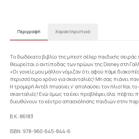
Περιγραφή
Χαρακτηριστικά
Το δωδέκατο βιβλίο της μπεστ σέλερ παιδικής σειράς π
θεωρείται ο αντίποδας των ηρώων της Disney στη Γαλλ
«Οι γονείς μου μάλλον νόμιζαν ότι αφού πάμε διακοπές
περισσότερο χρόνο για σκανταλιές! Μη σας πιάνει πανι
Η τρομερή Αντέλ πηγαίνει ν’ απολαύσει τον ήλιο! Και το
σκανταλιές! Ενώ όμως τα έχει προβλέψει όλα, πέφτει
διευθύνουν το κέντρο απασχόλησης παιδιών στην παραλ
Β.Κ.:86183
ISBN: 978-960-645-844-6