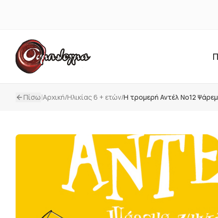
Π
|
Πίσω
Αρχική
/
Ηλικίας 6 + ετών
/
Η τρομερή Αντέλ Νο12 Ψάρε