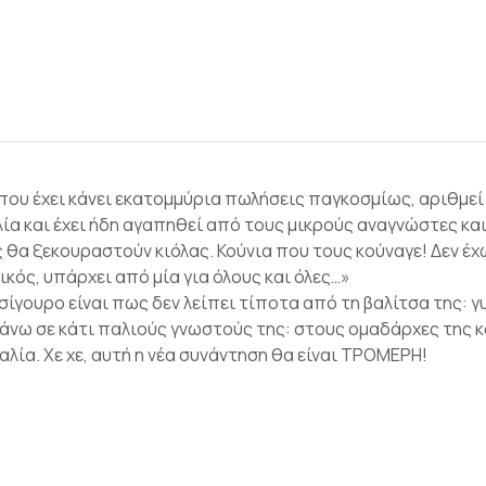
ου έχει κάνει εκατομμύρια πωλήσεις παγκοσμίως, αριθμεί 18
ία και έχει ήδη αγαπηθεί από τους μικρούς αναγνώστες και
 θα ξεκουραστούν κιόλας. Κούνια που τους κούναγε! Δεν έχ
κός, υπάρχει από μία για όλους και όλες…»
 σίγουρο είναι πως δεν λείπει τίποτα από τη βαλίτσα της: γ
 πάνω σε κάτι παλιούς γνωστούς της: στους ομαδάρχες τη
ία. Χε χε, αυτή η νέα συνάντηση θα είναι ΤΡΟΜΕΡΗ!