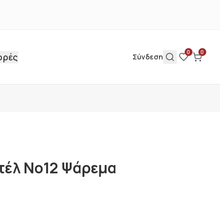
0
0
ορές
Σύνδεση
τέλ Νο12 Ψάρεμα