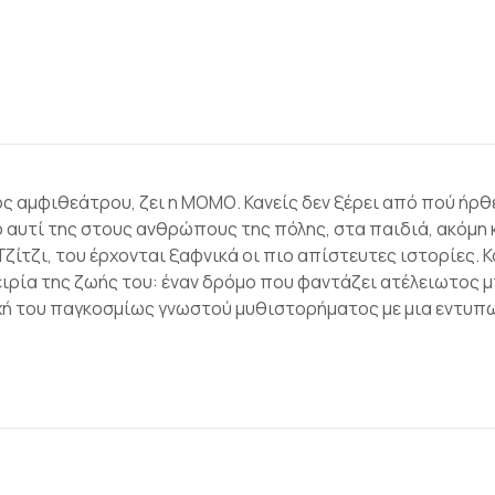
ς αμφιθεάτρου, ζει η ΜΟΜΟ. Κανείς δεν ξέρει από πού ήρθε
το αυτί της στους ανθρώπους της πόλης, στα παιδιά, ακόμη
 Τζίτζι, του έρχονται ξαφνικά οι πιο απίστευτες ιστορίες
ειρία της ζωής του: έναν δρόμο που φαντάζει ατέλειωτος μ
ρχή του παγκοσμίως γνωστού μυθιστορήματος με μια εντυπ