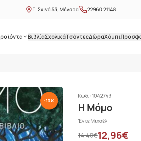
Γ. Σχινά 53, Μέγαρα
22960 21148
ροϊόντα
Βιβλία
Σχολικά
Τσάντες
Δώρα
Χόμπι
Προσφ
Κωδ.:
1042743
-
10
%
Η Μόμο
Έντε Μιχαέλ
12,96
€
14,40
€