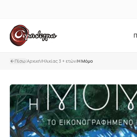
Π
|
Πίσω
Αρχική
/
Ηλικίας 3 + ετών
/
Η Μόμο