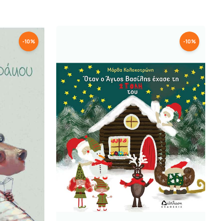
-
10
%
-
10
%