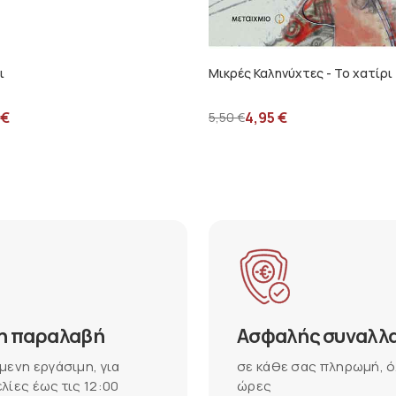
ι
Μικρές Καληνύχτες - Το χατίρι
€
4,95
€
5,50
€
η παραλαβή
Ασφαλής συναλλ
μενη εργάσιμη, για
σε κάθε σας πληρωμή, ό
λίες έως τις 12:00
ώρες