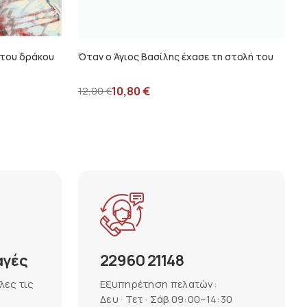
 του δράκου
Όταν ο Άγιος Βασίλης έχασε τη στολή του
10,80
€
12,00
€
αγές
22960 21148
λες τις
Εξυπηρέτηση πελατών:
Δευ · Τετ · Σάβ 09:00–14:30