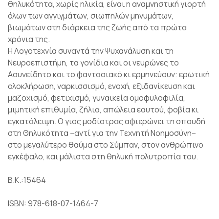
θηλυκότητα, χωρίς ηλικία, είναι η αναμνηστική γιορτή
όλων των αγγιγμάτων, σιωπηλών μηνυμάτων,
βιωμάτων στη διάρκεια της ζωής από τα πρώτα
χρόνια της.
Η Λογοτεχνία συναντά την Ψυχανάλυση και τη
Νευροεπιστήμη, τα γονίδια και οι νευρώνες το
Ασυνείδητο και το φαντασιακό κι ερμηνεύουν: ερωτική
ολοκλήρωση, ναρκισσισμό, ενοχή, εξιδανίκευση και
μαζοχισμό, φετιχισμό, γυναικεία ομοφυλοφιλία,
μιμητική επιθυμία, ζήλια, απώλεια εαυτού, φοβία κι
εγκατάλειψη. Ο γιος μοδίστρας αφιερώνει τη σπουδή
στη Θηλυκότητα –αντί για την Τεχνητή Νοημοσύνη–
στο μεγαλύτερο θαύμα στο Σύμπαν, στον ανθρώπινο
εγκέφαλο, και μάλιστα στη θηλυκή πολυτροπία του.
Β.Κ.:15464
ISBN: 978-618-07-1464-7