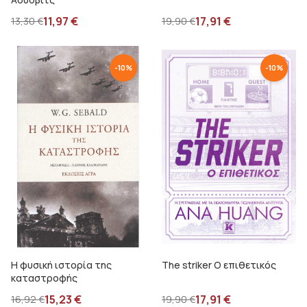
11,97
€
17,91
€
13,30
€
19,90
€
-
10
%
-
10
%
Η φυσική ιστορία της
The striker Ο επιθετικός
καταστροφής
15,23
€
17,91
€
16,92
€
19,90
€