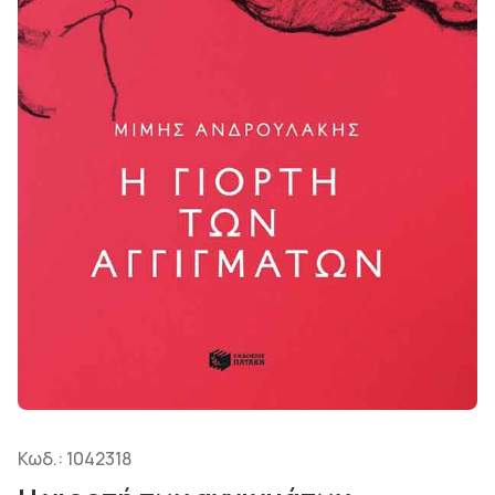
Κωδ.:
1042318