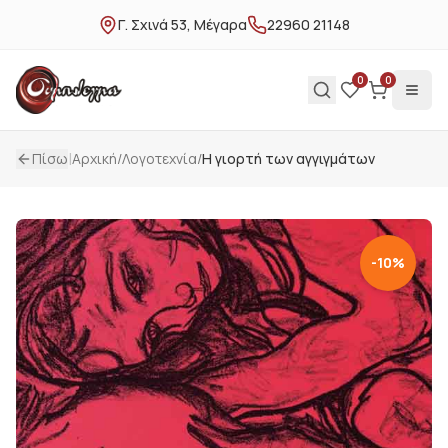
Γ. Σχινά 53, Μέγαρα
22960 21148
0
0
|
Πίσω
Αρχική
/
Λογοτεχνία
/
Η γιορτή των αγγιγμάτων
-
10
%