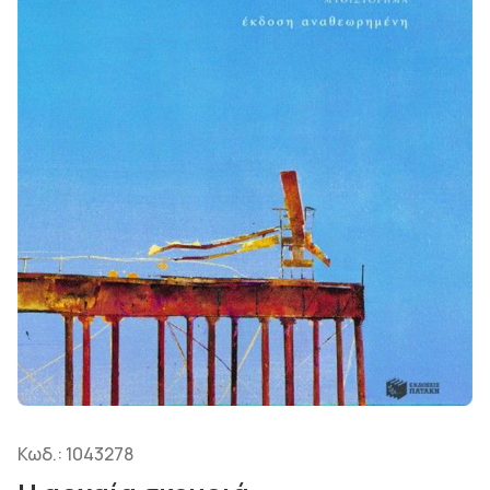
Κωδ.:
1043278