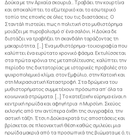
Δούκα με την Αρχαία σκουριά… Τραβάει την κουρτίνα
και αποκαλύπτει το εξωτερικό και το εσωτερικό
τοπίο της εποχής σε όλες του τις διαστάσεις. O
Σταντάλ πιστεύει πως η πολιτική στο μυθιστόρημα
μοιάζει με πυροβολισμό σ’ ένα σαλόνι. Η Δούκα δε
διστάζει να τραβήξει τη σκανδάλη ταράζοντας τη
μακαριότητα. […] Ένα μυθιστόρημα-τοιχογραφία που
καλύπτει ένα ευρύτατο χρονικό φάσμα. Εκτυλίσσεται
στα πρώτα χρόνια της μεταπολίτευσης, καλύπτει την
περίοδο της δικτατορίας με ιστορικές προβολές στο
ψυχροπολεμικό κλίμα, στον Εμφύλιο, στην Κατοχή και
στη Μικρασιατική Καταστροφή. Στα δρώμενα του
μυθιστορήματος συμμετέχουν πρόσωπα απ’ όλα τα
κοινωνικά στρώματα. […] Tο κατεξοχήν εύρημα είναι η
κεντρική ηρωίδα και αφηγήτρια: η Μυρσίνη. Σκεύος
εκλογής από την αντίπερα όχθη της συγγραφέα, την
αστική τάξη. Έτσι η Δούκα κρατά τις αποστάσεις και
βρίσκεται σε πλεονεκτική θέση καθώς σμιλεύει μια
ηρωίδα μακριά από τα προσωπικά της βιώματα με ό,τι