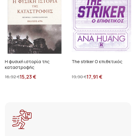
Η φυσική ιστορία της
The striker Ο επιθετικός
καταστροφής
15,23
€
17,91
€
16,92
€
19,90
€