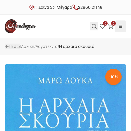
Γ. Σχινά 53, Μέγαρα
22960 21148
0
0
|
Πίσω
Αρχική
/
Λογοτεχνία
/
Η αρχαία σκουριά
-
10
%