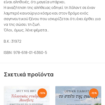
είναι αληθινές, ότι μαγεία υπάρχει.
Η αναζήτηση της αλήθειας οδηγεί τη Χόλαντ σε έναν
λαμπερό καινούργιο κόσμο και στον δρόμο ενός
σαγηνευτικού ξένου που ισχυρίζεται ότι έχει έρθει για
να της σώσει τη ζωή.
Όλοι, όμως, λένε ψέματα…
Β.Κ.:31972
ISBN: 978-618-01-6360-5
Σχετικά προϊόντα
-
10
%
-
10
%