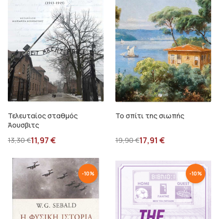
Τελευταίος σταθμός
Το σπίτι της σιωπής
Άουσβιτς
11,97
€
17,91
€
13,30
€
19,90
€
-
10
%
-
10
%