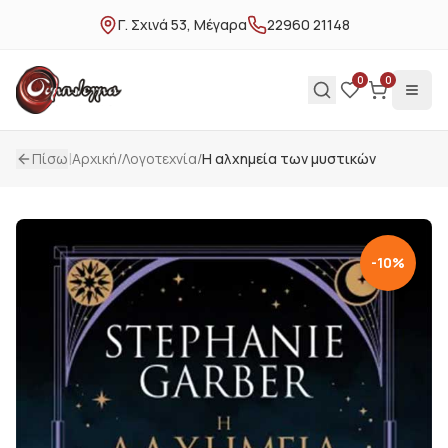
Γ. Σχινά 53, Μέγαρα
22960 21148
0
0
|
Πίσω
Αρχική
/
Λογοτεχνία
/
Η αλχημεία των μυστικών
-
10
%