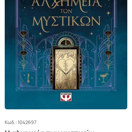
Κωδ.:
1042697