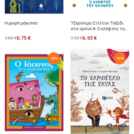
Η μικρή μάγισσα
Τζερόνιμο Στίλτον Ταξίδι
στο χρόνο 8. Ο κλέφτης του
Ολύμπου
6,75
€
6,93
€
7,50
€
7,70
€
-
10
%
-
10
%