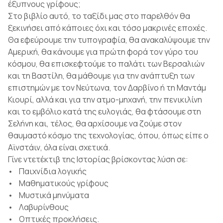
έξυπνους γρίφους;
Στο βιβλίο αυτό, το ταξίδι μας στο παρελθόν θα
ξεκινήσει από κάποιες όχι και τόσο μακρινές εποχές.
Θα εφεύρουμε την τυπογραφία, θα ανακαλύψουμε την
Αμερική, θα κάνουμε για πρώτη φορά τον γύρο του
κόσμου, θα επισκεφτούμε το παλάτι των Βερσαλιών
και τη Βαστίλη, θα μάθουμε για την ανάπτυξη των
επιστημών με τον Νεύτωνα, τον Δαρβίνο ή τη Μαντάμ
Κιουρί, αλλά και για την ατμο-μηχανή, την πενικιλίνη
και το εμβόλιο κατά της ευλογιάς, θα φτάσουμε στη
Σελήνη και, τέλος, θα αρχίσουμε να ζούμε στον
θαυμαστό κόσμο της τεχνολογίας, όπου, όπως είπε ο
Αϊνστάιν, όλα είναι σχετικά.
Γίνε ντετέκτιβ της Ιστορίας βρίσκοντας λύση σε:
• Παιχνίδια λογικής
• Μαθηματικούς γρίφους
• Μυστικά μηνύματα
• Λαβυρίνθους
• Οπτικές προκλήσεις.