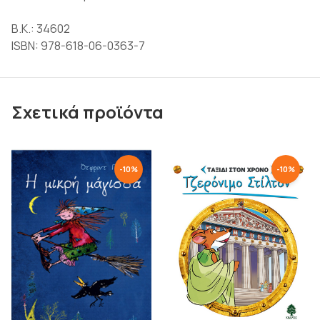
Β.Κ.: 34602
ISBN: 978-618-06-0363-7
Σχετικά προϊόντα
-
10
%
-
10
%