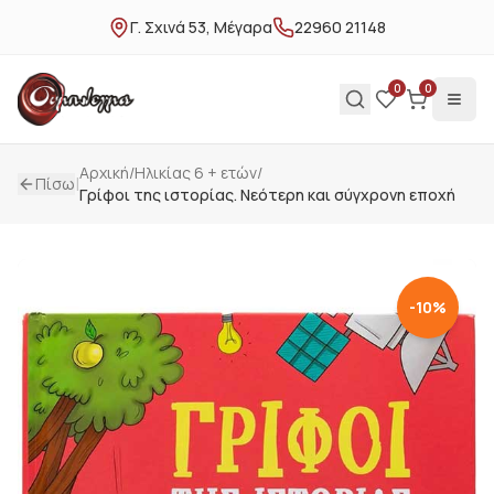
Γ. Σχινά 53, Μέγαρα
22960 21148
0
0
Αρχική
/
Ηλικίας 6 + ετών
/
|
Πίσω
Γρίφοι της ιστορίας. Νεότερη και σύγχρονη εποχή
-
10
%