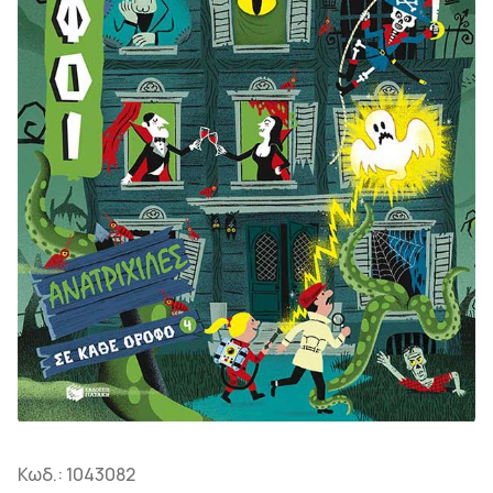
Κωδ.:
1043082