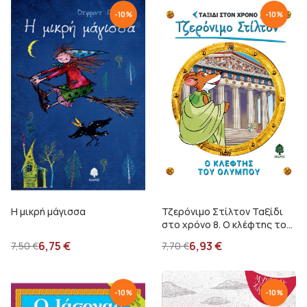
-
10
%
-
10
%
Η μικρή μάγισσα
Τζερόνιμο Στίλτον Ταξίδι
στο χρόνο 8. Ο κλέφτης του
Ολύμπου
6,75
€
6,93
€
7,50
€
7,70
€
-
10
%
-
10
%