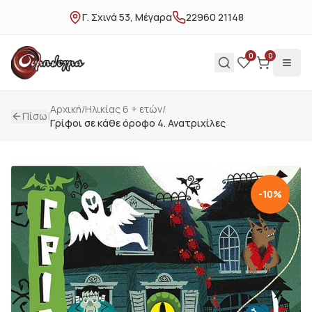
Γ. Σχινά 53, Μέγαρα
22960 21148
0
0
Αρχική
/
Ηλικίας 6 + ετών
/
|
Πίσω
Γρίφοι σε κάθε όροφο 4. Ανατριχίλες
-
10
%