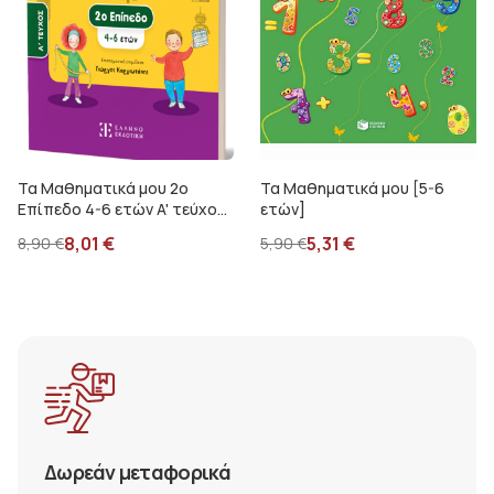
Τα Μαθηματικά μου 2ο
Τα Μαθηματικά μου [5-6
Επίπεδο 4-6 ετών A' τεύχος
ετών]
Μήτση Ε.
8,01
€
5,31
€
8,90
€
5,90
€
Δωρεάν μεταφορικά