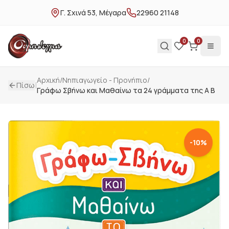
Γ. Σχινά 53, Μέγαρα
22960 21148
0
0
Αρχική
/
Νηπιαγωγείο - Προνήπιο
/
|
Πίσω
Γράφω Σβήνω και Μαθαίνω τα 24 γράμματα της Α Β
-
10
%