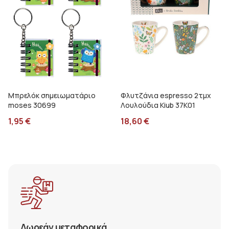
Μπρελόκ σημειωματάριο
Φλυτζάνια espresso 2τμχ
moses 30699
Λουλούδια Kiub 37K01
1,95
€
18,60
€
Δωρεάν μεταφορικά