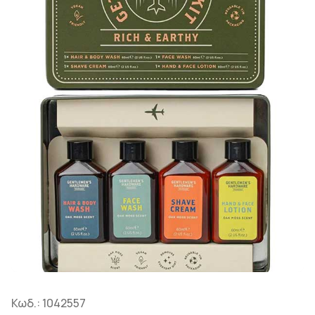
Κωδ.:
1042557