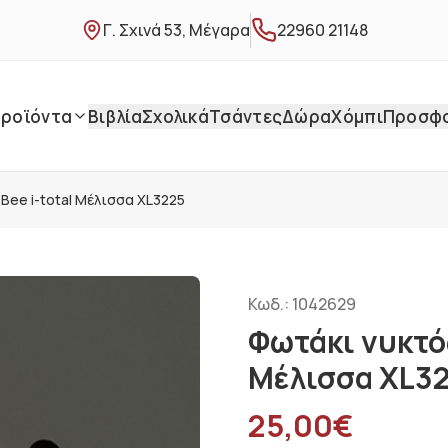
Γ. Σχινά 53, Μέγαρα
22960 21148
ροϊόντα
Βιβλία
Σχολικά
Τσάντες
Δώρα
Χόμπι
Προσφ
 Bee i-total Μέλισσα XL3225
Κωδ.:
1042629
Φωτάκι νυκτός
Μέλισσα XL3
25,00
€