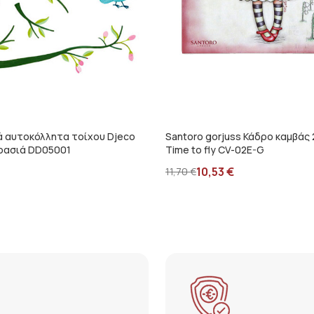
ά αυτοκόλλητα τοίχου Djeco
Santoro gorjuss Κάδρο καμβάς
ερασιά DD05001
Time to fly CV-02E-G
10,53
€
11,70
€