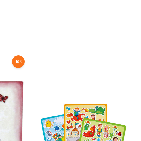
-
10
%