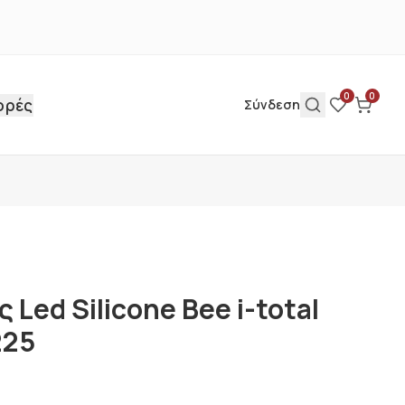
0
0
ορές
Σύνδεση
 Led Silicone Bee i-total
225