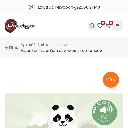
Γ. Σχινά 53, Μέγαρα
22960 21148
0
0
Αρχική
/
Ηλικίας 1 + ετών
/
|
Πίσω
Είμαι ζεν Γνωρίζω τους ήχους του κόσμου
-
10
%