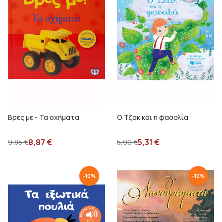
Βρες με - Τα οχήματα
Ο Τζακ και η φασολία
8,87
€
5,31
€
9,85
€
5,90
€
-
10
%
-
10
%