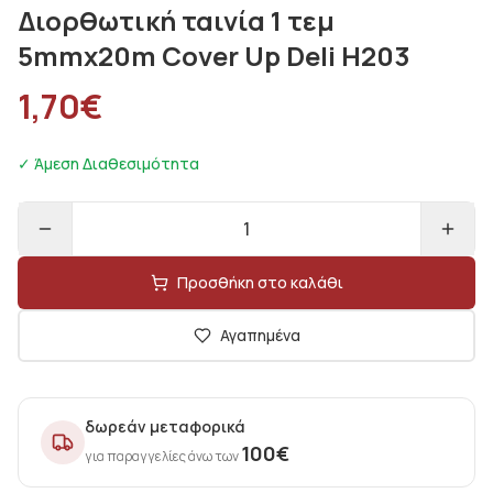
Διορθωτική ταινία 1 τεμ
5mmx20m Cover Up Deli H203
1,70
€
✓ Άμεση Διαθεσιμότητα
1
Προσθήκη στο καλάθι
Αγαπημένα
δωρεάν μεταφορικά
100
€
για παραγγελίες άνω των