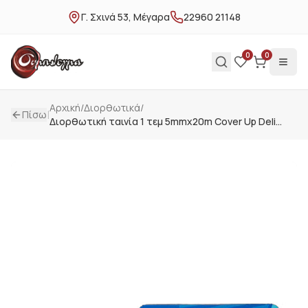
Γ. Σχινά 53, Μέγαρα
22960 21148
0
0
Αρχική
/
Διορθωτικά
/
|
Πίσω
Διορθωτική ταινία 1 τεμ 5mmx20m Cover Up Deli
H203