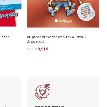
 Έλλης
80 μέρες διακοπές από την Α΄ στη Β ΄
Δημοτικού
8,91
€
9,90
€