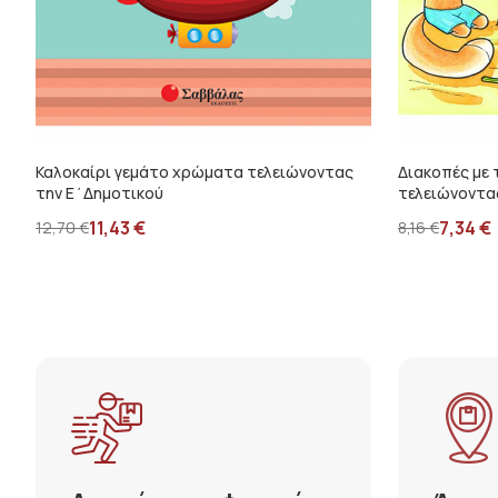
Καλοκαίρι γεμάτο χρώματα τελειώνοντας
Διακοπές με 
την Ε΄Δημοτικού
τελειώνοντα
11,43
€
7,34
€
12,70
€
8,16
€