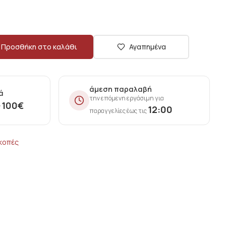
Προσθήκη στο καλάθι
Αγαπημένα
άμεση παραλαβή
ά
την επόμενη εργάσιμη για
100
€
ν
12:00
παραγγελίες έως τις
ακοπές