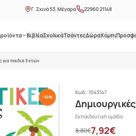
Γ. Σχινά 53, Μέγαρα
22960 21148
ροϊόντα
Βιβλία
Σχολικά
Τσάντες
Δώρα
Χόμπι
Προσφ
 για παιδιά 3 ετών
Κωδ.:
1043147
-
10
%
Δημιουργικές 
Εκπαιδευτική ομάδα
7,92
€
8,80
€