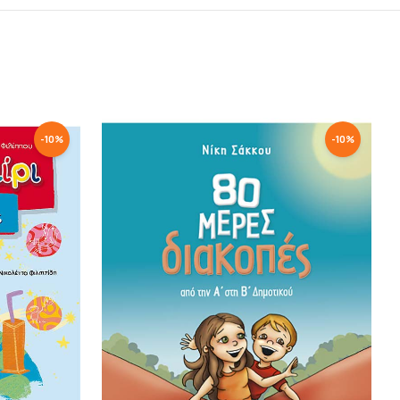
-
10
%
-
10
%