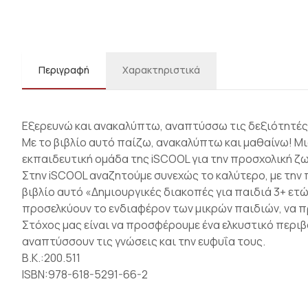
Περιγραφή
Χαρακτηριστικά
Εξερευνώ και ανακαλύπτω, αναπτύσσω τις δεξιότητές 
Με το βιβλίο αυτό παίζω, ανακαλύπτω και μαθαίνω! Μ
εκπαιδευτική ομάδα της iSCOOL για την προσχολική ζω
Στην iSCOOL αναζητούμε συνεχώς το καλύτερο, με την 
βιβλίο αυτό «Δημιουργικές διακοπές για παιδιά 3+ ετ
προσελκύουν το ενδιαφέρον των μικρών παιδιών, να πρ
Στόχος μας είναι να προσφέρουμε ένα ελκυστικό περιβ
αναπτύσσουν τις γνώσεις και την ευφυΐα τους.
Β.Κ.:200.511
ISBN:978-618-5291-66-2