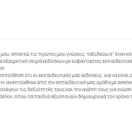
μου, αποκτώ τις πρώτες μου γνώσεις, ταξιδεύω σ΄έναν κό
ια εξαιρετική σειρά εκδόσεων με ευφάνταστες εκπαιδευτικ
ή!
πεποίθηση ότι οι εκπαιδευτικές μας εκδόσεις, για να είνα
ών» αναπτύχθηκε από την εκπαιδευτική μας ομάδα με ασκήσε
οάγουν τις δεξιότητές τους και την αγάπη τους για γνώση
άλλον, όπου τα παιδιά αξιοποιούν δημιουργικά τον χρόνο τ