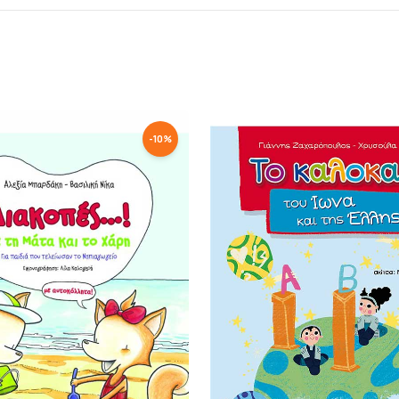
-
10
%