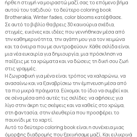
ήρθε η στιγμή να μοιραστώ μαζί σας το επόμενο βήμα
αυτού του ταξιδιού: το δεύτερο coloring book
Brotherakia, Winter fades, color blooms κατέφθασε.
Σε αυτό το βιβλίο θα βρεις 30 καινούρια σχέδια,
στιγμές, εικόνες και ιδέες που γεννήθηκαν μέσα από
την καθημερινότητα, την αγάπη μου για τον χειμώνα
και τα όνειρα που με συντροφεύουν. Κάθε σελίδα είναι
μια νέα ευκαιρία για δημιουργία, μια πρόσκληση να
παίξεις με τα χρώματα και να δώσεις τη δική σου ζωή
στις γραμμές.
Η ζωγραφική για μένα είναι τρόπος να χαλαρώνω, να
ανασαίνω και να ξαναβρίσκω την έμπνευση μέσα από
τα πιο μικρά πράγματα. Εύχομαι το ίδιο να συμβεί και
σε σένα μέσα από αυτές τις σελίδες· να αφήσεις για
λίγο στην άκρη τις σκέψεις και να χαθείς στο χρώμα,
στη φαντασία, στην ελευθερία που προσφέρει το
παιχνίδι με το χαρτί.
Αυτό το δεύτερο coloring book είναι η συνέχεια μιας
όμορφης διαδρομής που ξεκινήσαμε μαζί. Και ειλικρινά