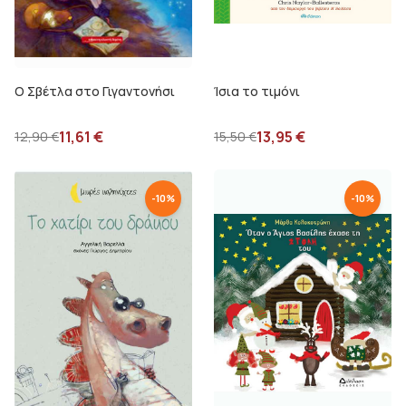
Ο Σβέτλα στο Γιγαντονήσι
Ίσια το τιμόνι
11,61
€
13,95
€
12,90
€
15,50
€
-
10
%
-
10
%