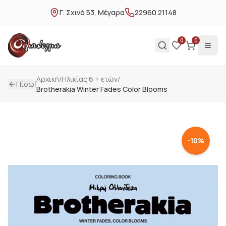
Γ. Σχινά 53, Μέγαρα
22960 21148
0
0
Αρχική
/
Ηλικίας 6 + ετών
/
|
Πίσω
Brotherakia Winter Fades Color Blooms
-
10
%