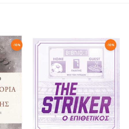
-
10
%
-
10
%