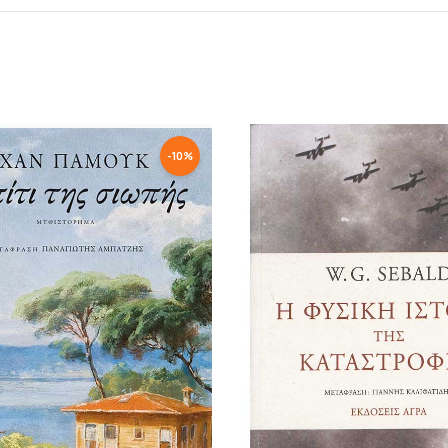
-
10
%