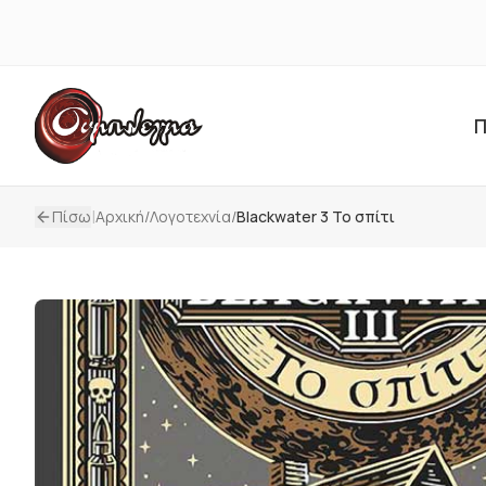
Π
|
Πίσω
Αρχική
/
Λογοτεχνία
/
Blackwater 3 Το σπίτι