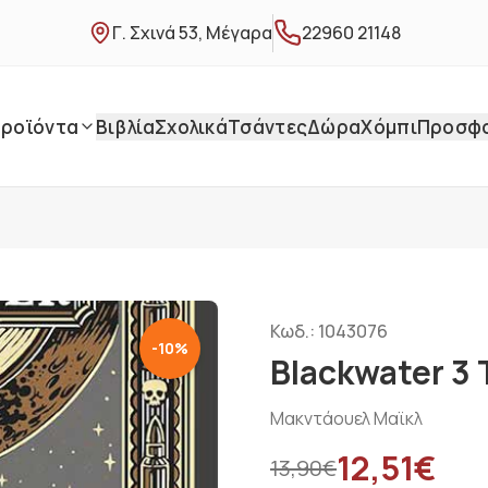
Γ. Σχινά 53, Μέγαρα
22960 21148
ροϊόντα
Βιβλία
Σχολικά
Τσάντες
Δώρα
Χόμπι
Προσφ
Κωδ.:
1043076
-
10
%
Blackwater 3 
Μακντάουελ Μαϊκλ
12,51
€
13,90
€