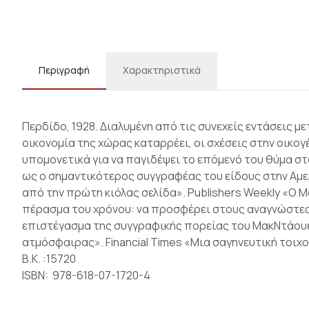
Περιγραφή
Χαρακτηριστικά
Περδίδο, 1928. Διαλυµένη από τις συνεχείς εντάσεις µε
οικονοµία της χώρας καταρρέει, οι σχέσεις στην οικο
υπομονετικά για να παγιδέψει το επόµενό του θύµα σ
ως ο σηµαντικότερος συγγραφέας του είδους στην Αµε
από την πρώτη κιόλας σελίδα». Publishers Weekly «Ο 
πέρασµα του χρόνου: να προσφέρει στους αναγνώστες 
επιστέγασµα της συγγραφικής πορείας του ΜακΝτάουελ
ατµόσφαιρας». Financial Times «Μια σαγηνευτική τοιχ
Β.Κ. :15720
ISBN: 978-618-07-1720-4