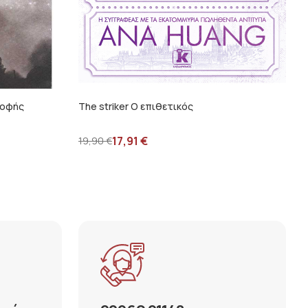
ροφής
The striker Ο επιθετικός
17,91
€
19,90
€