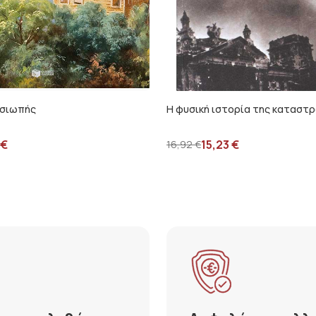
 σιωπής
Η φυσική ιστορία της καταστ
€
15,23
€
16,92
€