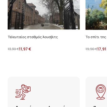
Τελευταίος σταθμός Άουσβιτς
Το σπίτι της
11,97
€
17,91
13,30
€
19,90
€