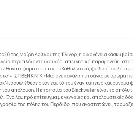
ταξύ της Μαίρη Λοβ και της Έλινορ, η οικογένεια Κάσκυ βρί
γένεια περιπλέκονται και κάτι απειλητικό παραµονεύει στα
τον θανατηφόρο ιστό του… «Καθηλωτικό, φοβερό, απλά τερ
ρική». ΣΤΙΒΕΝ ΚΙΝΓΚ «Μια ανεπανάληπτη σάγκα µε άρωµα π
ΜακΝτάουελ έθεσε στον εαυτό του έναν ταπεινό και συνάµα
του απόλαυση. Η εποποιία του Blackwater είναι το απόλυτ
. Ένα λαµπρό επίτευγµα µε γενναίες και απολαυστικές δόσ
ογραφία της πόλης του Περδίδο, που αναστατώνει, τροµάζει