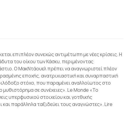
σκεται επιπλέον συνεχώς αντιµέτωπη µε νέες κρίσεις. Η
 άδυτα του οίκου των Κάσκυ, περιμένοντας
άστιο. Ο ΜακΝτάουελ πρέπει να αναγνωριστεί πλέον
ερασµένης εποχής, ανατριχιαστική και συναρπαστική
 φιλόδοξο στόχο, που παραµένει αναλλοίωτος στο
ο µυθιστόρηµα σε συνέχειες». Le Monde «Το
εις υπερφυσικού στοιχείου και γοτθικής
 και παράλληλα ταξιδεύει τους αναγνώστες». Lire