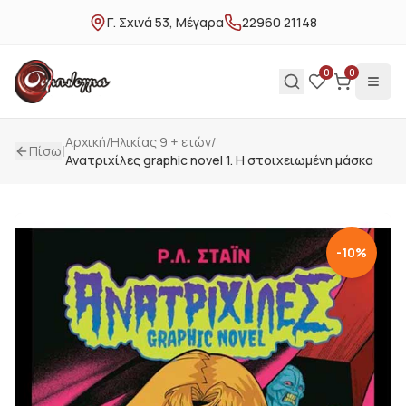
Γ. Σχινά 53, Μέγαρα
22960 21148
0
0
Αρχική
/
Ηλικίας 9 + ετών
/
|
Πίσω
Ανατριχίλες graphic novel 1. Η στοιχειωμένη μάσκα
-
10
%