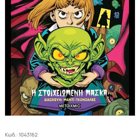
Κωδ.:
1043162