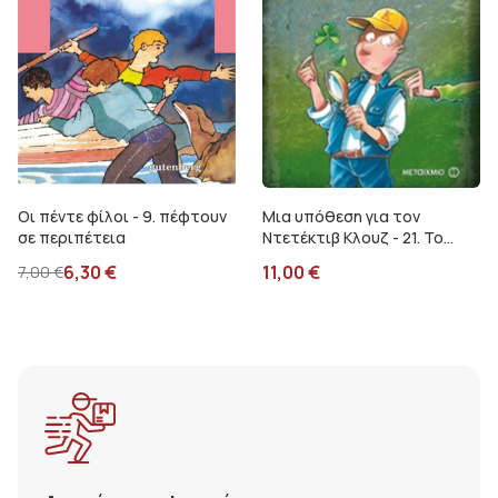
Οι πέντε φίλοι - 9. πέφτουν
Μια υπόθεση για τον
σε περιπέτεια
Ντετέκτιβ Κλουζ - 21. Το
τριφύλλι της ατυχίας
6,30
€
11,00
€
7,00
€