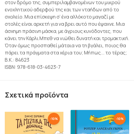
στον δρόμο της, συμπεριλαμβανομένων του μικρού
ενοχλητικού αδερφού της και των νταήδων από το
σχολείο. Μια επίσκεψη σ’ ένα αλλόκοτο μαγαζί με
στολές είναι αρκετή για να βρει αυτό που έψαχνε. Μια
άσχημη πράσινη μάσκα, με άγριους κυνόδοντες, που
κάνει την Κάρλι Μπεθ να νιώθει δυνατή και τρομακτική.
Όταν όμως προσπαθεί μάταια να τη βγάλει, ποιος θα
πάρει τα πράγματα στα χέρια του; Μήπως... το τέρας;
Β.Κ.: 84623
ISBN: 978-618-03-4623-7
Σχετικά προϊόντα
-
10
%
-
10
%