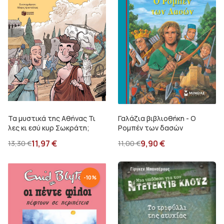
Τα μυστικά της Αθήνας Τι
Γαλάζια βιβλιοθήκη - Ο
λες κι εσύ κυρ Σωκράτη;
Ρομπέν των δασών
11,97
€
9,90
€
13,30
€
11,00
€
-
10
%