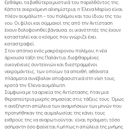
ξεθάψει τα βαθύτερα μυστικά του παρελθόντος της.
Κάποτε ανερχόμενη αλχημίστρια, η Έλενα Μαρίνο είναι
πλέον αιχμάλωτη – του πολέμου και του ίδιου της του
νου. Οι φίλοι και σύμμαχοί της από την Αντίσταση
έχουν δολοφονηθεί βάναυσα, οι ικανότητές της έχουν
κατασταλεί και ο κόσμος που γνώριζε έχει
καταστραφεί.
Στον απόηχο ενός μακρόχρονου πολέμου, η νέα
άρχουσα τάξη της Παλάντια, διεφθαρμένες
οικογένειες συντεχνιών και διεστραμμένοι
νεκρομάντεις, των οποίων τα απεχθή, αθάνατα
πλάσματα συνέβαλαν αποφασιστικά στη νίκη τους,
κρατά την Έλενα αιχμάλωτη.
Σύμφωνα με τα αρχεία της Αντίστασης, ήταν μια
θεραπεύτρια μικρής σημασίας στις τάξεις τους. Όμως
η ανεξήγητη απώλεια των αναμνήσεων των μηνών που
προηγήθηκαν της αιχμαλωσίας της κάνει τους
εχθρούς της να αναρωτιούνται: είναι πράγματι τόσο
ασήμαντη όσο φαίνεται ή μήπως η απώλεια της μνήμης