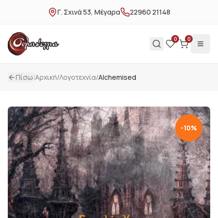
Γ. Σχινά 53, Μέγαρα
22960 21148
0
0
|
Πίσω
Αρχική
/
Λογοτεχνία
/
Alchemised
-
10
%