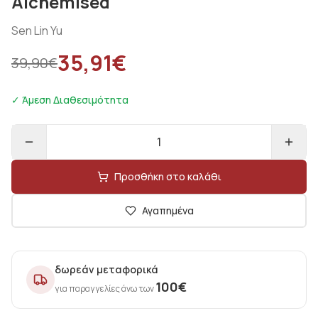
Alchemised
Sen Lin Yu
35,91
€
39,90
€
✓ Άμεση Διαθεσιμότητα
1
Προσθήκη στο καλάθι
Αγαπημένα
δωρεάν μεταφορικά
100
€
για παραγγελίες άνω των