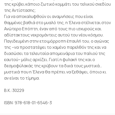
της κρύβει κάποιο ζωτικό κομμάτι του τελικού σχεδίου
της Αντίστασης;
Για να αποκαλυφθούν οι αναμνήσεις που είναι
θαμμένες βαθιά στο μυαλό της, η Έλενα στέλνεται στον
Ανώτερο Επόπτη, έναν από τους πιο ισχυρούς και
αδίστακτους νεκρομάντεις αυτού του νέου κόσμου.
Παγιδευμένη στην ετοιμόρροπη έπαυλή του, ο αγώνας
της –να προστατέψει το χαμένο παρελθόν της και να
διασώσει τα τελευταία απομεινάρια του παλιού της
εαυτού– μόλις αρχίζει. Γιατί η φυλακή της και ο
δεσμοφύλακάς της κρύβουν τα δικά τους μυστικά…
μυστικά που η Έλενα θα πρέπει να ξεθάψει, όποιο κι
αν είναι το τίμημα.
Β.Κ.:30229
ISBN: 978-618-01-6546-3