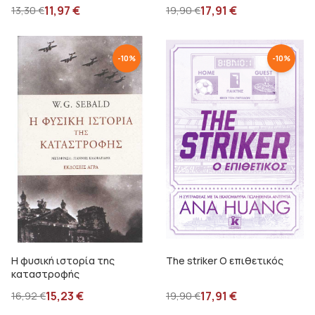
11,97
€
17,91
€
13,30
€
19,90
€
-
10
%
-
10
%
Η φυσική ιστορία της
The striker Ο επιθετικός
καταστροφής
15,23
€
17,91
€
16,92
€
19,90
€