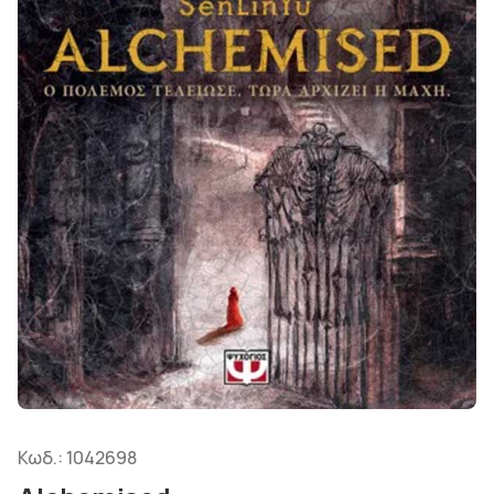
Κωδ.:
1042698