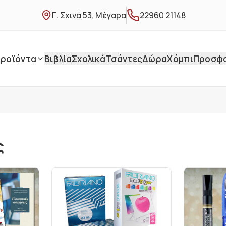
Γ. Σχινά 53, Μέγαρα
22960 21148
ροϊόντα
Βιβλία
Σχολικά
Τσάντες
Δώρα
Χόμπι
Προσφ
ς