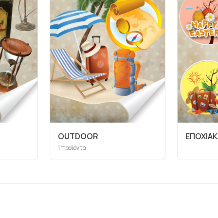
ΟUTDOOR
ΕΠΟΧΙΑΚ
1
προϊόντα