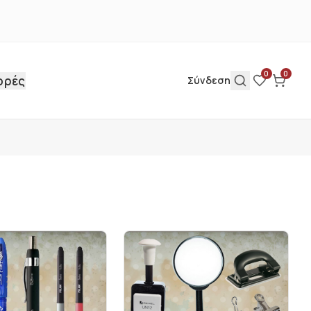
0
0
ορές
Σύνδεση