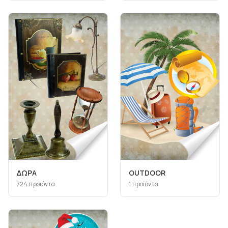
ΔΩΡΑ
ΟUTDOOR
724
προϊόντα
1
προϊόντα