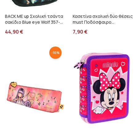
BACK ME up Σχολική τσάντα
Κασετίνα σχολική δύο θέσεις
σακίδιο Blue eye Wolf 357-
must Ποδόσφαιρο
33031
000587191
44,90
€
7,90
€
-
10
%