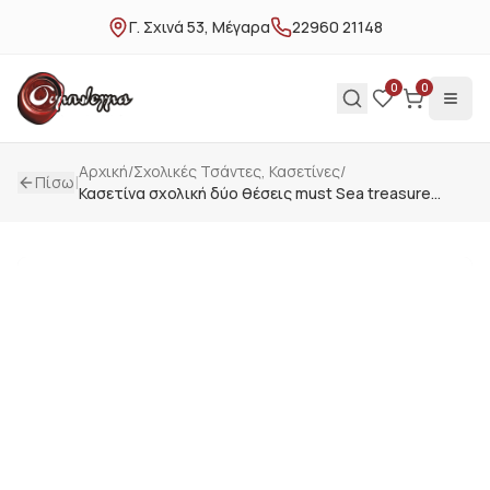
Γ. Σχινά 53, Μέγαρα
22960 21148
0
0
Αρχική
/
Σχολικές Τσάντες, Κασετίνες
/
|
Πίσω
Κασετίνα σχολική δύο θέσεις must Sea treasure
000586767