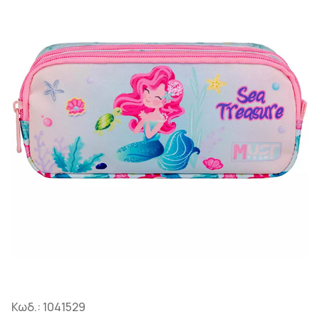
Κωδ.:
1041529