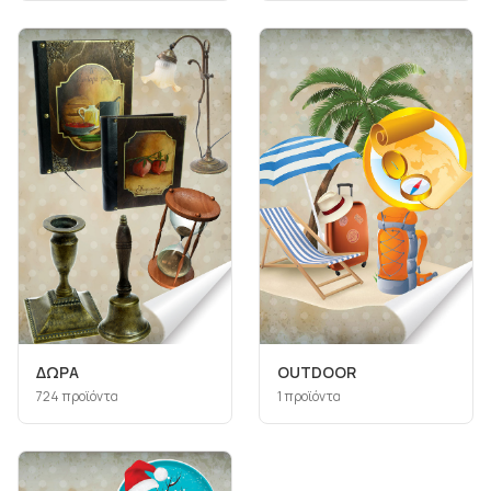
ΔΩΡΑ
ΟUTDOOR
724
προϊόντα
1
προϊόντα